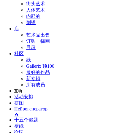
街头艺术
人体艺术
内部的
刺绣
店
艺术品出售
订购一幅画
目录
社区
线
Gallerix 顶100
最好的作品
新专辑
所有成员
互动
活动安排
拼图
Нейрогенератор
🔥
十五个谜题
壁纸
论坛