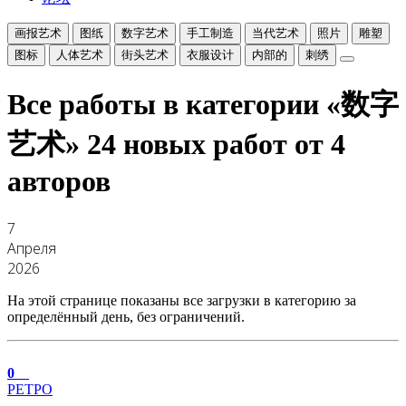
画报艺术
图纸
数字艺术
手工制造
当代艺术
照片
雕塑
图标
人体艺术
街头艺术
衣服设计
内部的
刺绣
Все работы в категории «数字
艺术»
24 новых работ от 4
авторов
7
Апреля
2026
На этой странице показаны все загрузки в категорию за
определённый день, без ограничений.
0
РЕТРО